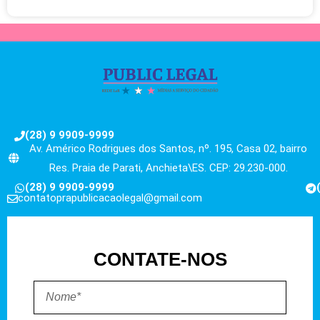
(28) 9 9909-9999
Av. Américo Rodrigues dos Santos, nº. 195, Casa 02, bairro
Res. Praia de Parati, Anchieta\ES. CEP: 29.230-000.
(28) 9 9909-9999
contatoprapublicacaolegal@gmail.com
CONTATE-NOS