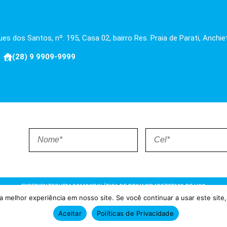
es dos Santos, nº. 195, Casa 02, bairro Res. Praia de Parati, Anchie
(28) 9 9909-9999
EXPEDIENTE
QUEM SOMOS
POLÍTICA DE PRIVACIDADE
TERMO DE USO
 melhor experiência em nosso site. Se você continuar a usar este site,
ões = Atualizado pelo Consórcio de Agências: Kriativuz e Philadelphia
Aceitar
Políticas de Privacidade