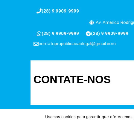
(28) 9 9909-9999
Av. Américo Rodrigu
(28) 9 9909-9999
(28) 9 9909-9999
contatoprapublicacaolegal@gmail.com
CONTATE-NOS
Usamos cookies para garantir que oferecemos a
Direitos reservados à FIT Soluç