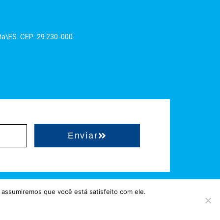
ta\ES. CEP: 29.230-000.
Enviar
 assumiremos que você está satisfeito com ele.
hostgut.com.br
 = Hospedado em