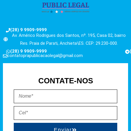
(28) 9 9909-9999
Av. Américo Rodrigues dos Santos, nº. 195, Casa 02, bairro
Res. Praia de Parati, Anchieta\ES. CEP: 29.230-000.
(28) 9 9909-9999
contatoprapublicacaolegal@gmail.com
CONTATE-NOS
Enviar