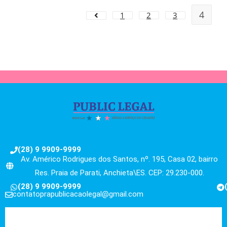
4
1
2
3
(28) 9 9909-9999
Av. Américo Rodrigues dos Santos, nº. 195, Casa 02, bairro
Res. Praia de Parati, Anchieta\ES. CEP: 29.230-000.
(28) 9 9909-9999
contatoprapublicacaolegal@gmail.com