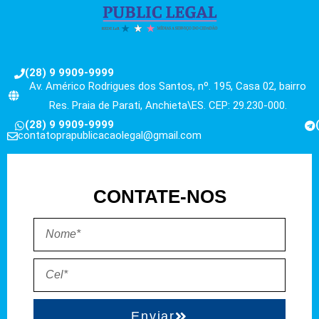
(28) 9 9909-9999
Av. Américo Rodrigues dos Santos, nº. 195, Casa 02, bairro
Res. Praia de Parati, Anchieta\ES. CEP: 29.230-000.
(28) 9 9909-9999
contatoprapublicacaolegal@gmail.com
CONTATE-NOS
Enviar