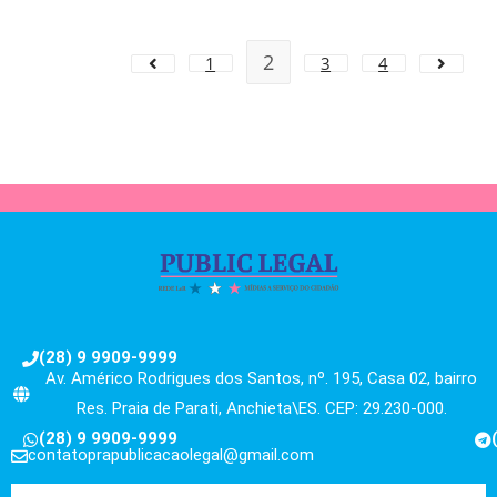
2
1
3
4
(28) 9 9909-9999
Av. Américo Rodrigues dos Santos, nº. 195, Casa 02, bairro
Res. Praia de Parati, Anchieta\ES. CEP: 29.230-000.
(28) 9 9909-9999
contatoprapublicacaolegal@gmail.com