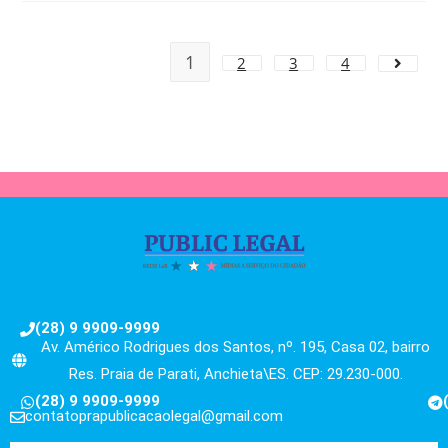
1
2
3
4
(28) 9 9909-9999
Av. Américo Rodrigues dos Santos, nº. 195, Casa 02, bairro
Res. Praia de Parati, Anchieta\ES. CEP: 29.230-000.
(28) 9 9909-9999
contatoprapublicacaolegal@gmail.com