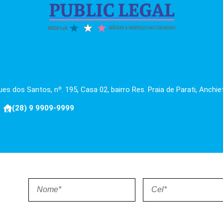
es dos Santos, nº. 195, Casa 02, bairro Res. Praia de Parati, Anchie
(28) 9 9909-9999