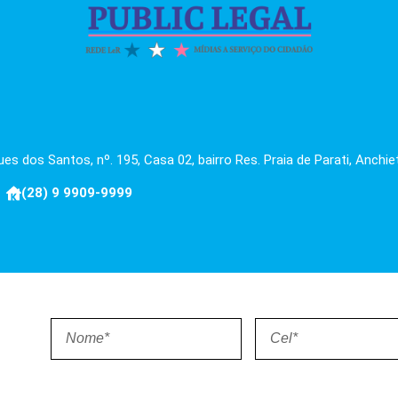
es dos Santos, nº. 195, Casa 02, bairro Res. Praia de Parati, Anchie
(28) 9 9909-9999