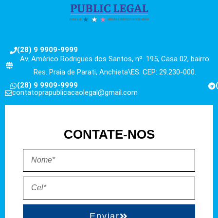
(28) 9 9909-9999
Av. Américo Rodrigues dos Santos, nº. 195, Casa 02, bairro
Res. Praia de Parati, Anchieta\ES. CEP: 29.230-000.
(28) 9 9909-9999
contatoprapublicacaolegal@gmail.com
CONTATE-NOS
Enviar