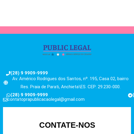
(28) 9 9909-9999
Av. Américo Rodrigues dos Santos, nº. 195, Casa 02, bairro
Res. Praia de Parati, Anchieta\ES. CEP: 29.230-000.
(28) 9 9909-9999
contatoprapublicacaolegal@gmail.com
CONTATE-NOS