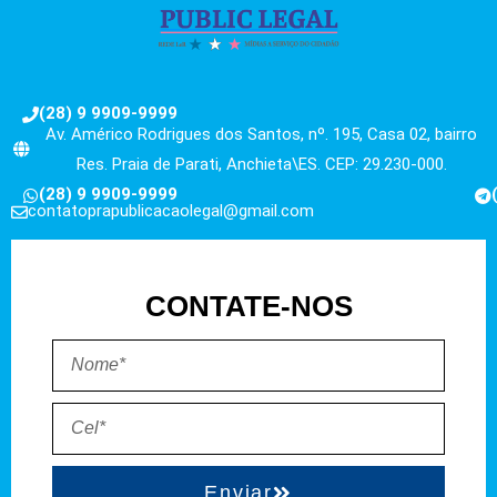
(28) 9 9909-9999
Av. Américo Rodrigues dos Santos, nº. 195, Casa 02, bairro
Res. Praia de Parati, Anchieta\ES. CEP: 29.230-000.
(28) 9 9909-9999
contatoprapublicacaolegal@gmail.com
CONTATE-NOS
Enviar