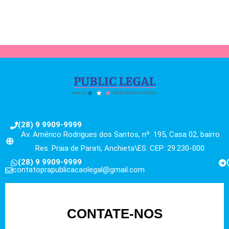
(28) 9 9909-9999
Av. Américo Rodrigues dos Santos, nº. 195, Casa 02, bairro
Res. Praia de Parati, Anchieta\ES. CEP: 29.230-000.
(28) 9 9909-9999
contatoprapublicacaolegal@gmail.com
CONTATE-NOS