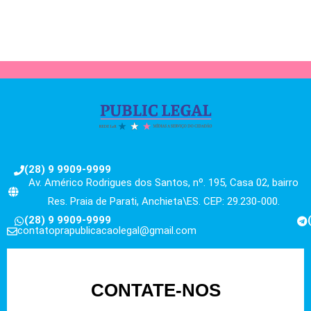
(28) 9 9909-9999
Av. Américo Rodrigues dos Santos, nº. 195, Casa 02, bairro
Res. Praia de Parati, Anchieta\ES. CEP: 29.230-000.
(28) 9 9909-9999
contatoprapublicacaolegal@gmail.com
CONTATE-NOS