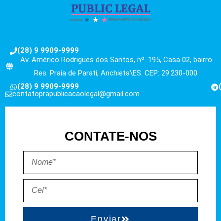
(28) 9 9909-9999
Av. Américo Rodrigues dos Santos, nº. 195, Casa 02, bairro
Res. Praia de Parati, Anchieta\ES. CEP: 29.230-000.
(28) 9 9909-9999
contatoprapublicacaolegal@gmail.com
CONTATE-NOS
Enviar