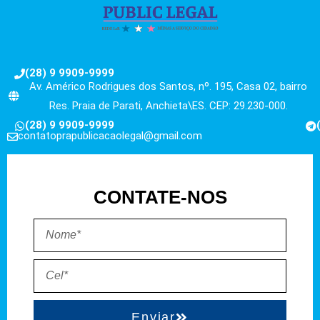
(28) 9 9909-9999
Av. Américo Rodrigues dos Santos, nº. 195, Casa 02, bairro
Res. Praia de Parati, Anchieta\ES. CEP: 29.230-000.
(28) 9 9909-9999
contatoprapublicacaolegal@gmail.com
CONTATE-NOS
Enviar