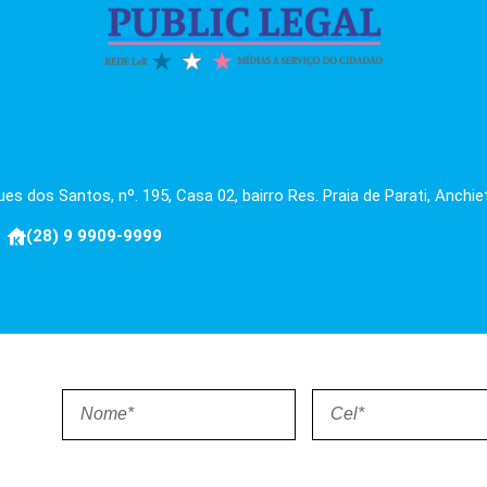
es dos Santos, nº. 195, Casa 02, bairro Res. Praia de Parati, Anchie
(28) 9 9909-9999