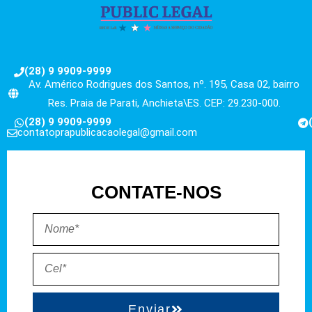
(28) 9 9909-9999
Av. Américo Rodrigues dos Santos, nº. 195, Casa 02, bairro
Res. Praia de Parati, Anchieta\ES. CEP: 29.230-000.
(28) 9 9909-9999
contatoprapublicacaolegal@gmail.com
CONTATE-NOS
Enviar