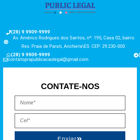
(28) 9 9909-9999
Av. Américo Rodrigues dos Santos, nº. 195, Casa 02, bairro
Res. Praia de Parati, Anchieta\ES. CEP: 29.230-000.
(28) 9 9909-9999
contatoprapublicacaolegal@gmail.com
CONTATE-NOS
Enviar