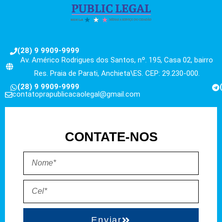
(28) 9 9909-9999
Av. Américo Rodrigues dos Santos, nº. 195, Casa 02, bairro
Res. Praia de Parati, Anchieta\ES. CEP: 29.230-000.
(28) 9 9909-9999
contatoprapublicacaolegal@gmail.com
CONTATE-NOS
Enviar