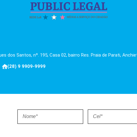
es dos Santos, nº. 195, Casa 02, bairro Res. Praia de Parati, Anchie
(28) 9 9909-9999