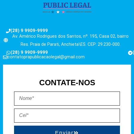
(28) 9 9909-9999
Av. Américo Rodrigues dos Santos, nº. 195, Casa 02, bairro
Res. Praia de Parati, Anchieta\ES. CEP: 29.230-000.
(28) 9 9909-9999
contatoprapublicacaolegal@gmail.com
CONTATE-NOS
Enviar