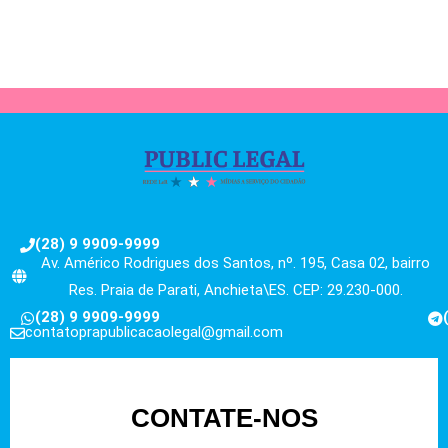
(28) 9 9909-9999
Av. Américo Rodrigues dos Santos, nº. 195, Casa 02, bairro
Res. Praia de Parati, Anchieta\ES. CEP: 29.230-000.
(28) 9 9909-9999
contatoprapublicacaolegal@gmail.com
CONTATE-NOS