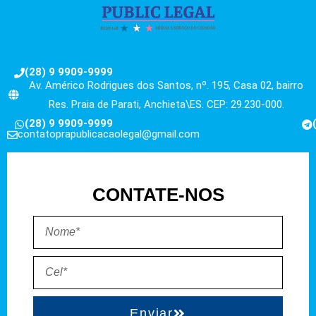
(28) 9 9909-9999
Av. Américo Rodrigues dos Santos, nº. 195, Casa 02, bairro
Res. Praia de Parati, Anchieta\ES. CEP: 29.230-000.
(28) 9 9909-9999
contatoprapublicacaolegal@gmail.com
CONTATE-NOS
Enviar