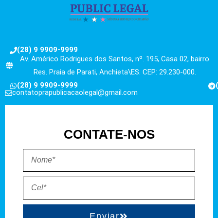
(28) 9 9909-9999
Av. Américo Rodrigues dos Santos, nº. 195, Casa 02, bairro
Res. Praia de Parati, Anchieta\ES. CEP: 29.230-000.
(28) 9 9909-9999
contatoprapublicacaolegal@gmail.com
CONTATE-NOS
Enviar