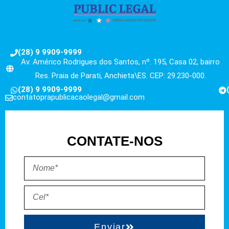
(28) 9 9909-9999
Av. Américo Rodrigues dos Santos, nº. 195, Casa 02, bairro
Res. Praia de Parati, Anchieta\ES. CEP: 29.230-000.
(28) 9 9909-9999
contatoprapublicacaolegal@gmail.com
CONTATE-NOS
Enviar