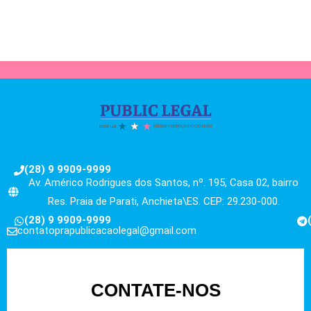
(28) 9 9909-9999
Av. Américo Rodrigues dos Santos, nº. 195, Casa 02, bairro
Res. Praia de Parati, Anchieta\ES. CEP: 29.230-000.
(28) 9 9909-9999
contatoprapublicacaolegal@gmail.com
CONTATE-NOS