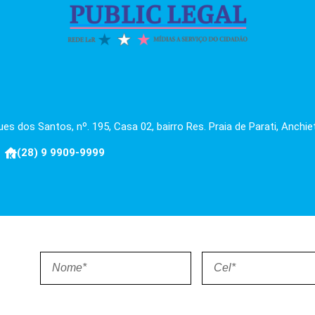
es dos Santos, nº. 195, Casa 02, bairro Res. Praia de Parati, Anchie
(28) 9 9909-9999