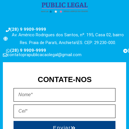
(28) 9 9909-9999
Av. Américo Rodrigues dos Santos, nº. 195, Casa 02, bairro
Res. Praia de Parati, Anchieta\ES. CEP: 29.230-000.
(28) 9 9909-9999
contatoprapublicacaolegal@gmail.com
CONTATE-NOS
Enviar