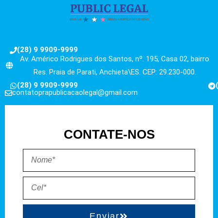
(28) 9 9909-9999
Av. Américo Rodrigues dos Santos, nº. 195, Casa 02, bairro
Res. Praia de Parati, Anchieta\ES. CEP: 29.230-000.
(28) 9 9909-9999
contatoprapublicacaolegal@gmail.com
CONTATE-NOS
Enviar