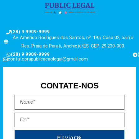
(28) 9 9909-9999
Av. Américo Rodrigues dos Santos, nº. 195, Casa 02, bairro
Res. Praia de Parati, Anchieta\ES. CEP: 29.230-000.
(28) 9 9909-9999
contatoprapublicacaolegal@gmail.com
CONTATE-NOS
Enviar