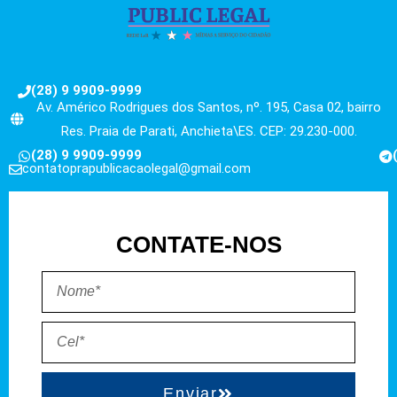
(28) 9 9909-9999
Av. Américo Rodrigues dos Santos, nº. 195, Casa 02, bairro
Res. Praia de Parati, Anchieta\ES. CEP: 29.230-000.
(28) 9 9909-9999
contatoprapublicacaolegal@gmail.com
CONTATE-NOS
Enviar