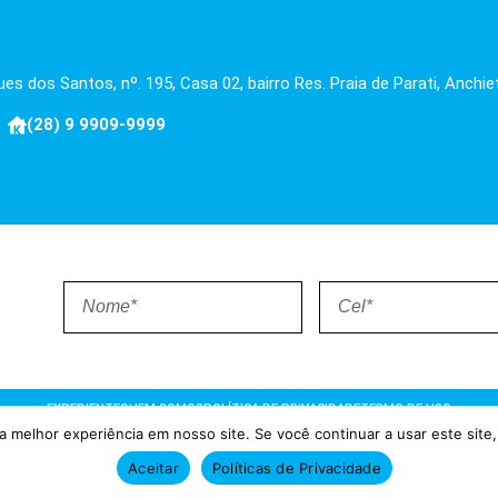
es dos Santos, nº. 195, Casa 02, bairro Res. Praia de Parati, Anchie
(28) 9 9909-9999
EXPEDIENTE
QUEM SOMOS
POLÍTICA DE PRIVACIDADE
TERMO DE USO
 melhor experiência em nosso site. Se você continuar a usar este site,
ões = Atualizado pelo Consórcio de Agências: Kriativuz e Philadelphia
Aceitar
Políticas de Privacidade