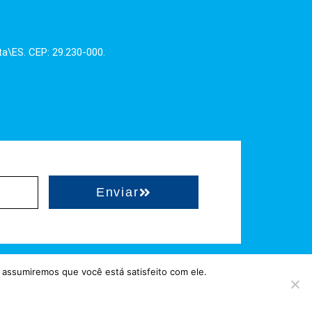
ta\ES. CEP: 29.230-000.
Enviar
 assumiremos que você está satisfeito com ele.
hostgut.com.br
 = Hospedado em