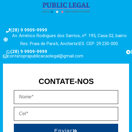
(28) 9 9909-9999
Av. Américo Rodrigues dos Santos, nº. 195, Casa 02, bairro
Res. Praia de Parati, Anchieta\ES. CEP: 29.230-000.
(28) 9 9909-9999
contatoprapublicacaolegal@gmail.com
CONTATE-NOS
Enviar