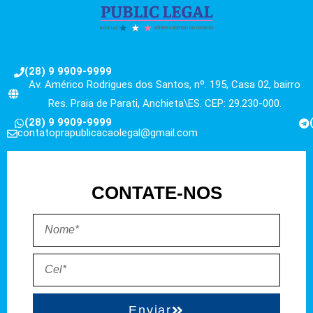
(28) 9 9909-9999
Av. Américo Rodrigues dos Santos, nº. 195, Casa 02, bairro
Res. Praia de Parati, Anchieta\ES. CEP: 29.230-000.
(28) 9 9909-9999
contatoprapublicacaolegal@gmail.com
CONTATE-NOS
Enviar