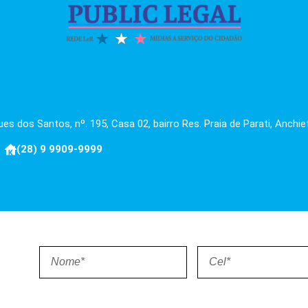
es dos Santos, nº. 195, Casa 02, bairro Res. Praia de Parati, Anchie
(28) 9 9909-9999