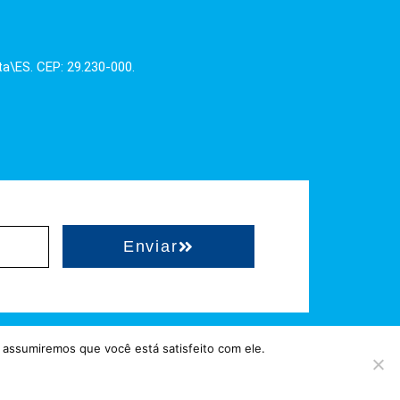
ta\ES. CEP: 29.230-000.
Enviar
 assumiremos que você está satisfeito com ele.
hostgut.com.br
 = Hospedado em