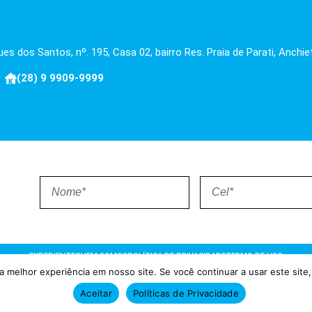
es dos Santos, nº. 195, Casa 02, bairro Res. Praia de Parati, Anchie
(28) 9 9909-9999
EXPEDIENTE
QUEM SOMOS
POLÍTICA DE PRIVACIDADE
TERMO DE USO
 melhor experiência em nosso site. Se você continuar a usar este site,
ões = Atualizado pelo Consórcio de Agências: Kriativuz e Philadelphia
Aceitar
Políticas de Privacidade