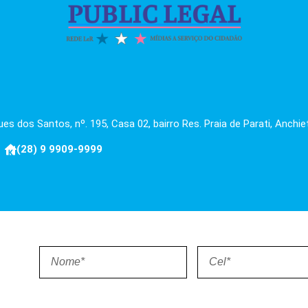
es dos Santos, nº. 195, Casa 02, bairro Res. Praia de Parati, Anchie
(28) 9 9909-9999