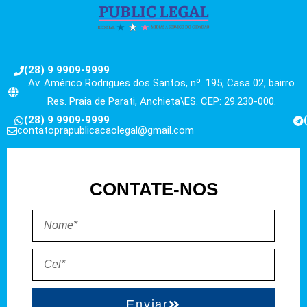
(28) 9 9909-9999
Av. Américo Rodrigues dos Santos, nº. 195, Casa 02, bairro
Res. Praia de Parati, Anchieta\ES. CEP: 29.230-000.
(28) 9 9909-9999
contatoprapublicacaolegal@gmail.com
CONTATE-NOS
Enviar