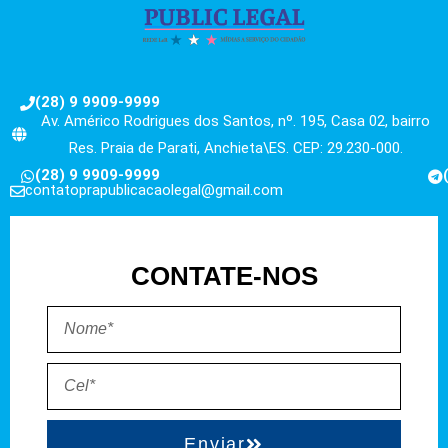
(28) 9 9909-9999
Av. Américo Rodrigues dos Santos, nº. 195, Casa 02, bairro
Res. Praia de Parati, Anchieta\ES. CEP: 29.230-000.
(28) 9 9909-9999
contatoprapublicacaolegal@gmail.com
CONTATE-NOS
Enviar