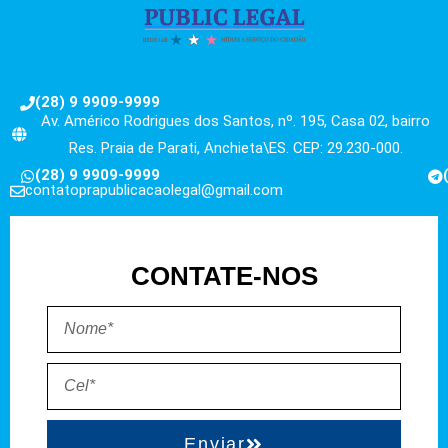
(28) 9 9909-9999
Av. Américo Rodrigues dos Santos, nº. 195, Casa 02, bairro
Res. Praia de Parati, Anchieta\ES. CEP: 29.230-000.
(28) 9 9909-9999
contatoprapublicacaolegal@gmail.com
CONTATE-NOS
Enviar