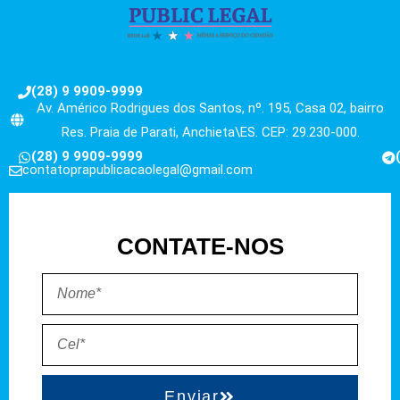
(28) 9 9909-9999
Av. Américo Rodrigues dos Santos, nº. 195, Casa 02, bairro
Res. Praia de Parati, Anchieta\ES. CEP: 29.230-000.
(28) 9 9909-9999
contatoprapublicacaolegal@gmail.com
CONTATE-NOS
Enviar