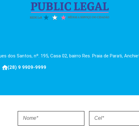
es dos Santos, nº. 195, Casa 02, bairro Res. Praia de Parati, Anchie
(28) 9 9909-9999