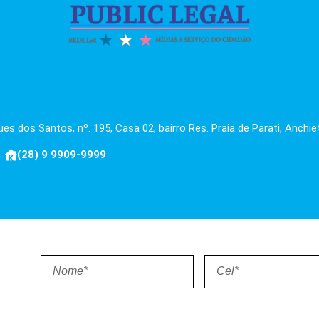
es dos Santos, nº. 195, Casa 02, bairro Res. Praia de Parati, Anchie
(28) 9 9909-9999