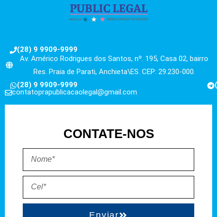
(28) 9 9909-9999
Av. Américo Rodrigues dos Santos, nº. 195, Casa 02, bairro
Res. Praia de Parati, Anchieta\ES. CEP: 29.230-000.
(28) 9 9909-9999
contatoprapublicacaolegal@gmail.com
CONTATE-NOS
Enviar