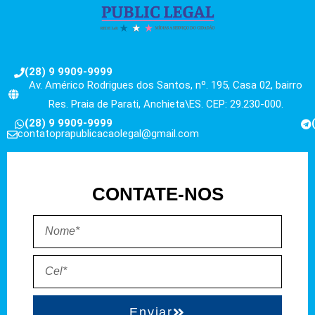
(28) 9 9909-9999
Av. Américo Rodrigues dos Santos, nº. 195, Casa 02, bairro
Res. Praia de Parati, Anchieta\ES. CEP: 29.230-000.
(28) 9 9909-9999
contatoprapublicacaolegal@gmail.com
CONTATE-NOS
Enviar