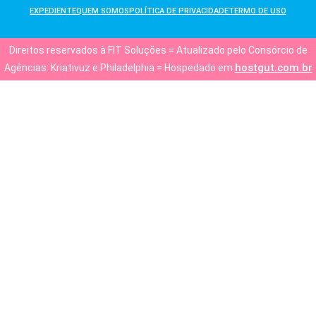
EXPEDIENTE
QUEM SOMOS
POLÍTICA DE PRIVACIDADE
TERMO DE USO
Direitos reservados à FIT Soluções = Atualizado pelo Consórcio de
hostgut.com.br
Agências: Kriativuz e Philadelphia = Hospedado em