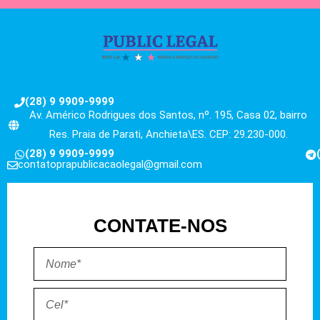
(28) 9 9909-9999
Av. Américo Rodrigues dos Santos, nº. 195, Casa 02, bairro
Res. Praia de Parati, Anchieta\ES. CEP: 29.230-000.
(28) 9 9909-9999
contatoprapublicacaolegal@gmail.com
CONTATE-NOS